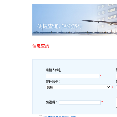
信息查詢
乘機人姓名：
*
證件類型：
*
驗證碼：
*