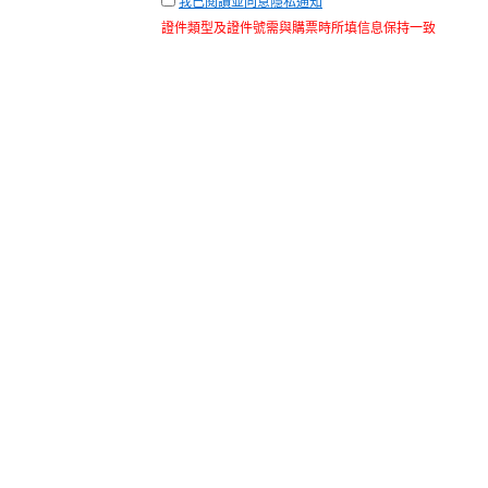
我已閱讀並同意隱私通知
證件類型及證件號需與購票時所填信息保持一致