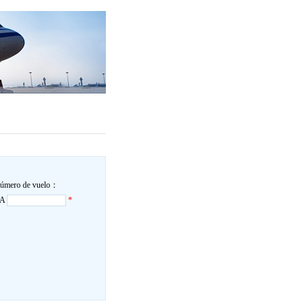
úmero de vuelo：
CA
*