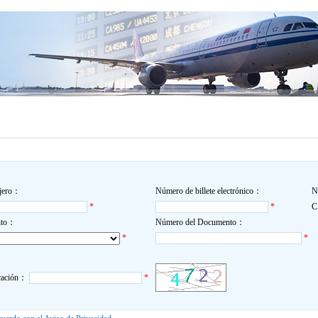
ajero：
Número de billete electrónico：
N
*
*
nto：
Número del Documento：
*
*
icación：
*