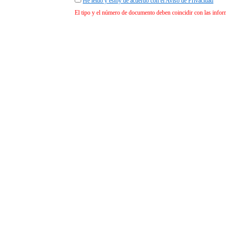
He leído y estoy de acuerdo con el Aviso de Privacidad
El tipo y el número de documento deben coincidir con las info