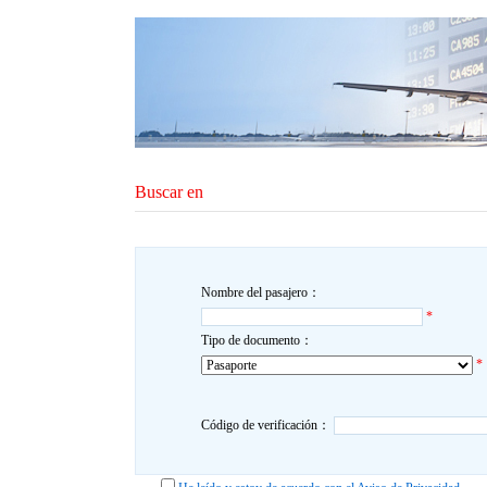
Buscar en
Nombre del pasajero：
*
Tipo de documento：
*
Código de verificación：